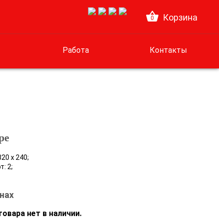
Корзина
0
Работа
Контакты
ре
320 х 240;
т:
2;
нах
овара нет в наличии.