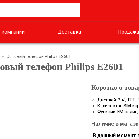
 компании
Доставка
Продажа
»
Сотовый телефон Philips E2601
овый телефон Philips E2601
Коротко о това
Дисплей:
2.4", TFT; 
Количество SIM-кар
Функции:
FM-радио,
Наличие в магази
В данный момент т