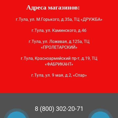
Адреса магазинов:
г.Тула, ул. М.Горького, д.35а, ТЦ «ДРУЖБА»
г.Тула, ул. Каминского, д.4б
г.Тула, ул. Ложевая, д.125а, ТЦ
«ПРОЛЕТАРСКИЙ»
г.Тула, Красноармейский пр-т, д.19, ТЦ
«ФАБРИКАНТ»
г.Тула, ул. 9 мая, д.2, «Спар»
8 (800) 302-20-71