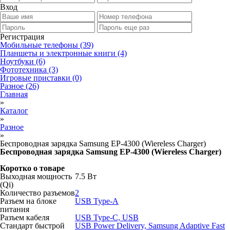
Вход
Регистрация
Мобильные телефоны
(39)
Планшеты и электронные книги
(4)
Ноутбуки
(6)
Фототехника
(3)
Игровые приставки
(0)
Разное
(26)
Главная
»
Каталог
»
Разное
»
Беспроводная зарядка Samsung EP-4300 (Wiereless Charger)
Беспроводная зарядка Samsung EP-4300 (Wiereless Charger)
Коротко о товаре
Выходная мощность
7.5 Вт
(Qi)
Количество разъемов
2
Разъем на блоке
USB Type-A
питания
Разъем кабеля
USB Type-C, USB
Стандарт быстрой
USB Power Delivery, Samsung Adaptive Fast