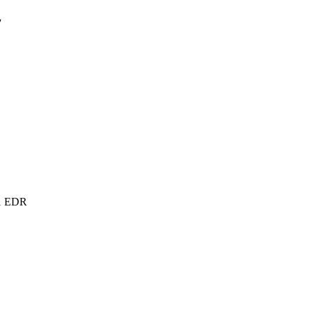
7
.1 EDR