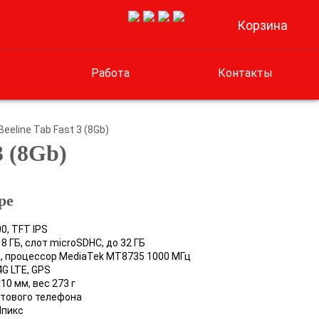
Корзина
0
Работа
Контакты
eline Tab Fast 3 (8Gb)
 (8Gb)
ре
0, TFT IPS
 ГБ, слот microSDHC, до 32 ГБ
ГБ, процессор MediaTek MT8735 1000 МГц
 4G LTE, GPS
10 мм, вес 273 г
отового телефона
Мпикс