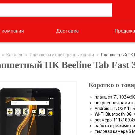
 компании
Доставка
Продажа
»
Каталог
»
Планшеты и электронные книги
»
Планшетный ПК Be
ншетный ПК Beeline Tab Fast 3
Коротко о това
планшет 7", 1024x60
встроенная память 8
Android 5.1, ОЗУ 1 
Wi-Fi, Bluetooth, 3G,
размеры 111x189.4x
работа в режиме с
тыловая камера 5 