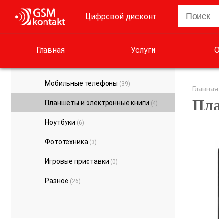
Цифровой дисконт
Главная
Услуги
О
Мобильные телефоны
(39)
Главная
Пла
Планшеты и электронные книги
(4)
Ноутбуки
(6)
Фототехника
(3)
Игровые приставки
(0)
Разное
(26)