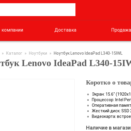
 компании
Доставка
Продажа
»
Каталог
»
Ноутбуки
»
Ноутбук Lenovo IdeaPad L340-15IWL
тбук Lenovo IdeaPad L340-15
Коротко о това
Экран: 15.6" (1920x
Процессор: Intel Pen
Оперативная память
Жесткий диск: SSD 
Видеокарта: встроен
Наличие в магази