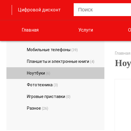
Цифровой дисконт
Главная
Услуги
О
Мобильные телефоны
(39)
Главная
Ноу
Планшеты и электронные книги
(4)
Ноутбуки
(6)
Фототехника
(3)
Игровые приставки
(0)
Разное
(26)