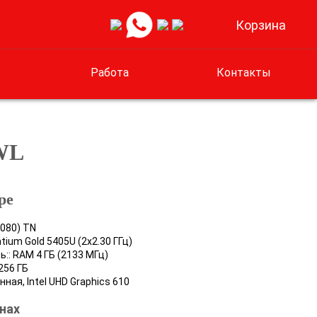
Корзина
0
Работа
Контакты
IWL
ре
1080) TN
tium Gold 5405U (2x2.30 ГГц)
:: RAM 4 ГБ (2133 МГц)
256 ГБ
ная, Intel UHD Graphics 610
нах