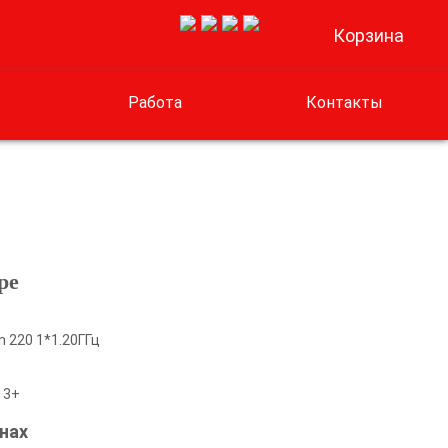
Корзина
0
Работа
Контакты
ре
n 220 1*1.20ГГц
 3+
нах