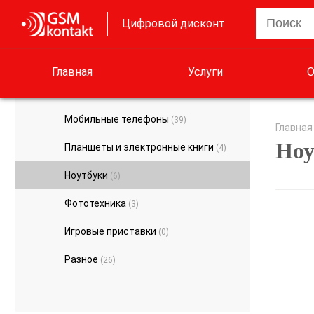
Цифровой дисконт
Главная
Услуги
О
Мобильные телефоны
(39)
Главная
Ноу
Планшеты и электронные книги
(4)
Ноутбуки
(6)
Фототехника
(3)
Игровые приставки
(0)
Разное
(26)