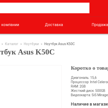
 компании
Доставка
Продажа
»
Каталог
»
Ноутбуки
»
Ноутбук Asus K50C
тбук Asus K50C
Коротко о това
Диагональ: 15,6
Процессор: Intel Celero
RAM: 2GB
Жесткий диск: 500GB
Видеокарта: SiS Mirage
Наличие в магази