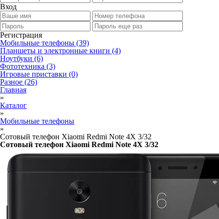
Вход
Регистрация
Мобильные телефоны
(39)
Планшеты и электронные книги
(4)
Ноутбуки
(6)
Фототехника
(3)
Игровые приставки
(0)
Разное
(26)
Главная
»
Каталог
»
Мобильные телефоны
»
Сотовый телефон Xiaomi Redmi Note 4X 3/32
Сотовый телефон Xiaomi Redmi Note 4X 3/32