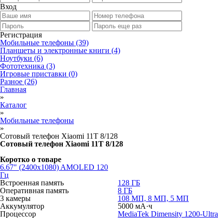
Вход
Регистрация
Мобильные телефоны
(39)
Планшеты и электронные книги
(4)
Ноутбуки
(6)
Фототехника
(3)
Игровые приставки
(0)
Разное
(26)
Главная
»
Каталог
»
Мобильные телефоны
»
Сотовый телефон Xiaomi 11T 8/128
Сотовый телефон Xiaomi 11T 8/128
Коротко о товаре
6.67" (2400x1080) AMOLED 120
Гц
Встроенная память
128 ГБ
Оперативная память
8 ГБ
3 камеры
108 МП, 8 МП, 5 МП
Аккумулятор
5000 мА·ч
Процессор
MediaTek Dimensity 1200-Ultra