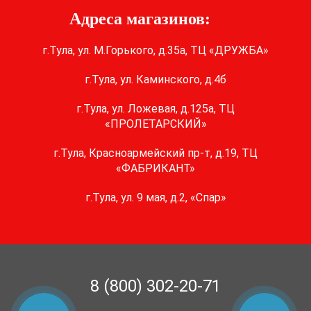
Адреса магазинов:
г.Тула, ул. М.Горького, д.35а, ТЦ «ДРУЖБА»
г.Тула, ул. Каминского, д.4б
г.Тула, ул. Ложевая, д.125а, ТЦ
«ПРОЛЕТАРСКИЙ»
г.Тула, Красноармейский пр-т, д.19, ТЦ
«ФАБРИКАНТ»
г.Тула, ул. 9 мая, д.2, «Спар»
8 (800) 302-20-71