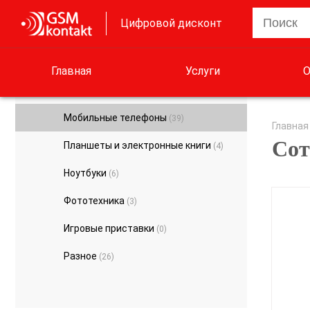
Цифровой дисконт
Главная
Услуги
О
Мобильные телефоны
(39)
Главная
Сот
Планшеты и электронные книги
(4)
Ноутбуки
(6)
Фототехника
(3)
Игровые приставки
(0)
Разное
(26)