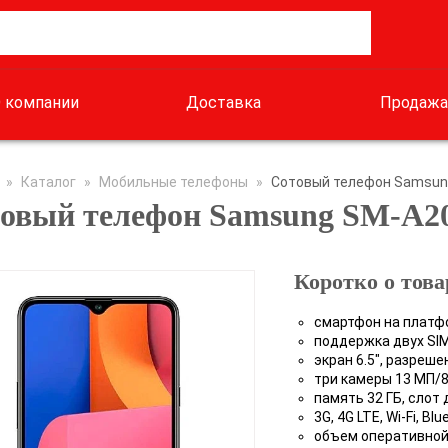
 компании
Доставка
Продажа
»
Каталог
»
Мобильные телефоны
»
Сотовый телефон Samsung
овый телефон Samsung SM-A20
Коротко о това
смартфон на платф
поддержка двух SI
экран 6.5", разреш
три камеры 13 МП/
память 32 ГБ, слот
3G, 4G LTE, Wi-Fi, Bl
объем оперативной