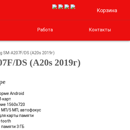
Корзина
0
Работа
Контакты
 SM-A207F/DS (A20s 2019г)
7F/DS (A20s 2019г)
ре
орме Android
M-карт
ение 1560x720
8 МП/5 МП, автофокус
 для карты памяти
uetooth
 памяти 3 ГБ