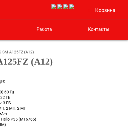
Корзина
0
Работа
Контакты
 SM-A125FZ (А12)
125FZ (А12)
ре
0) 60 Гц
 32 ГБ
: 3 ГБ
МП, 2 МП, 2 МП
мА·ч
 Helio P35 (MT6765)
SIM)