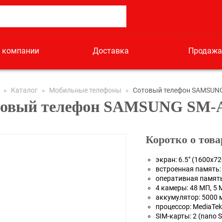
 компании
Доставка
Продажа
»
Каталог
»
Мобильные телефоны
»
Сотовый телефон SAMSUNG
овый телефон SAMSUNG SM-A
Коротко о това
экран: 6.5" (1600x72
встроенная память:
оперативная память
4 камеры: 48 МП, 5 
аккумулятор: 5000 
процессор: MediaTek
SIM-карты: 2 (nano 