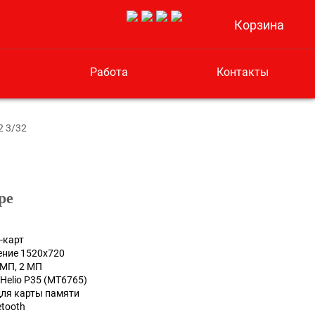
Корзина
0
Работа
Контакты
2 3/32
ре
-карт
шение 1520x720
 МП, 2 МП
Helio P35 (MT6765)
 для карты памяти
etooth