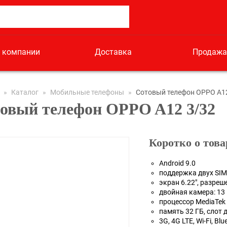
 компании
Доставка
Продажа
»
Каталог
»
Мобильные телефоны
»
Сотовый телефон OPPO A1
овый телефон OPPO A12 3/32
Коротко о това
Android 9.0
поддержка двух SIM
экран 6.22", разре
двойная камера: 13
процессор MediaTek 
память 32 ГБ, слот
3G, 4G LTE, Wi-Fi, Blu