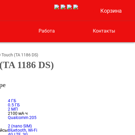
Корзина
0
Работа
Контакты
 Touch (TA 1186 DS)
(TA 1186 DS)
ре
4 ГБ
0.5 ГБ
2 МП
2100 мА·ч
Qualcomm 205
2 (nano SIM)
ейсы
Bluetooth, Wi-Fi
4G LTE, 3G