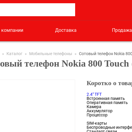
 компании
Доставка
Продажа
»
Каталог
»
Мобильные телефоны
»
Сотовый телефон Nokia 800
овый телефон Nokia 800 Touch 
Коротко о това
2.4" TFT
Встроенная память
Оперативная память
Камера
Аккумулятор
Процессор
SIM-карты
Беспроводные интерф
Стандарт связи