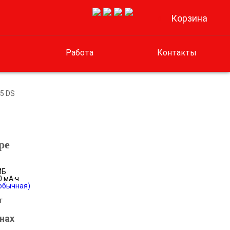
Корзина
0
Работа
Контакты
5 DS
ре
МБ
0 мА·ч
(обычная)
г
нах