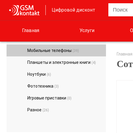
Цифровой дисконт
Главная
Услуги
О
Мобильные телефоны
(39)
Главная
Сот
Планшеты и электронные книги
(4)
Ноутбуки
(6)
Фототехника
(3)
Игровые приставки
(0)
Разное
(26)