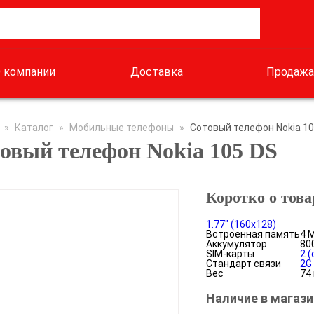
 компании
Доставка
Продажа
»
Каталог
»
Мобильные телефоны
»
Сотовый телефон Nokia 10
овый телефон Nokia 105 DS
Коротко о това
1.77" (160x128)
Встроенная память
4 
Аккумулятор
80
SIM-карты
2 
Стандарт связи
2G
Вес
74 
Наличие в магази