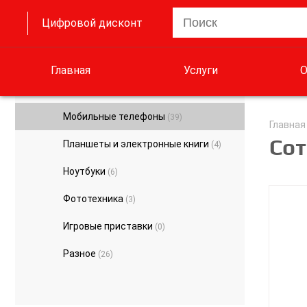
Цифровой дисконт
Главная
Услуги
О
Мобильные телефоны
(39)
Главная
Со
Планшеты и электронные книги
(4)
Ноутбуки
(6)
Фототехника
(3)
Игровые приставки
(0)
Разное
(26)