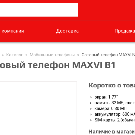
 компании
Доставка
Продажа
»
Каталог
»
Мобильные телефоны
»
Сотовый телефон MAXVI 
товый телефон MAXVI B1
Коротко о тов
экран: 1.77"
память: 32 МБ, сло
камера: 0.30 МП
аккумулятор: 600 м
SIM-карты: 2 (обыч
Наличие в магази