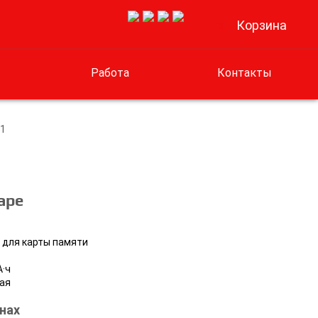
Корзина
0
Работа
Контакты
B1
аре
т для карты памяти
А·ч
ная
нах