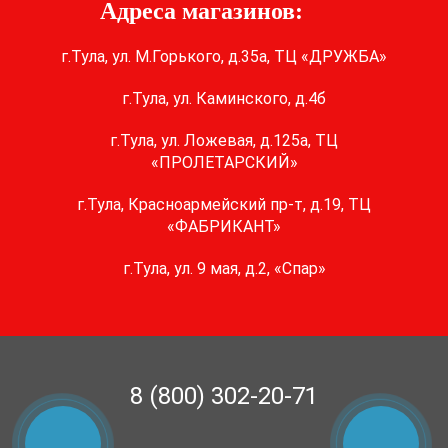
Адреса магазинов:
г.Тула, ул. М.Горького, д.35а, ТЦ «ДРУЖБА»
г.Тула, ул. Каминского, д.4б
г.Тула, ул. Ложевая, д.125а, ТЦ
«ПРОЛЕТАРСКИЙ»
г.Тула, Красноармейский пр-т, д.19, ТЦ
«ФАБРИКАНТ»
г.Тула, ул. 9 мая, д.2, «Спар»
8 (800) 302-20-71