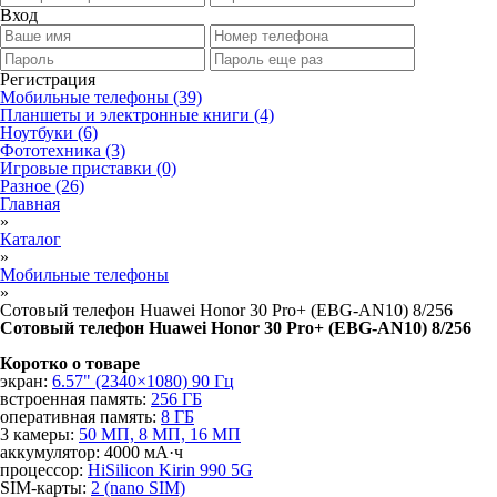
Вход
Регистрация
Мобильные телефоны
(39)
Планшеты и электронные книги
(4)
Ноутбуки
(6)
Фототехника
(3)
Игровые приставки
(0)
Разное
(26)
Главная
»
Каталог
»
Мобильные телефоны
»
Сотовый телефон Huawei Honor 30 Pro+ (EBG-AN10) 8/256
Сотовый телефон Huawei Honor 30 Pro+ (EBG-AN10) 8/256
Коротко о товаре
экран:
6.57" (2340×1080) 90 Гц
встроенная память:
256 ГБ
оперативная память:
8 ГБ
3 камеры:
50 МП, 8 МП, 16 МП
аккумулятор: 4000 мА·ч
процессор:
HiSilicon Kirin 990 5G
SIM-карты:
2 (nano SIM)