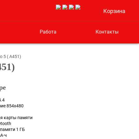
Корзина
0
Работа
Контакты
o 5 ( A451)
451)
ре
4.4
ние 854x480
ля карты памяти
etooth
памяти 1 ГБ
А⋅ч