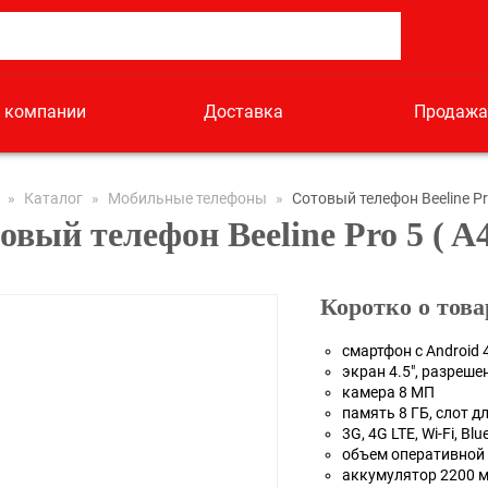
 компании
Доставка
Продажа
»
Каталог
»
Мобильные телефоны
»
Сотовый телефон Beeline Pr
овый телефон Beeline Pro 5 ( A
Коротко о това
смартфон с Android 
экран 4.5", разреше
камера 8 МП
память 8 ГБ, слот д
3G, 4G LTE, Wi-Fi, Blu
объем оперативной 
аккумулятор 2200 м