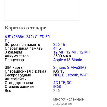
Коротко о товаре
6.5" (2688x1242) OLED 60
Гц
Встроенная память
256 ГБ
Оперативная память
4 ГБ
3 камеры
12 МП, 12 МП, 12 МП
Аккумулятор
3500 мА·ч
Процессор
Apple A13 Bionic
SIM-карты
2 (nano SIM+eSIM)
Операционная система
iOS 13
Беспроводные
NFC, Bluetooth, Wi-Fi
интерфейсы
Стандарт связи
4G LTE, 3G
Степень защиты
IP68
Вес
226
многочисленные
деффекты